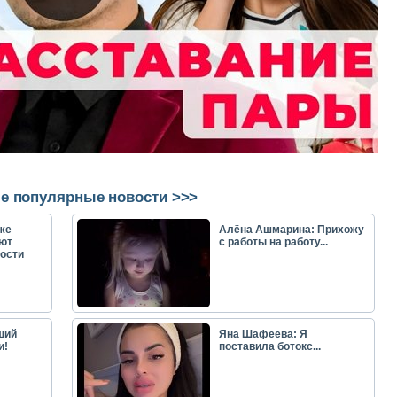
е популярные новости >>>
же
Алёна Ашмарина: Прихожу
ют
с работы на работу...
ости
ший
Яна Шафеева: Я
и!
поставила ботокс...