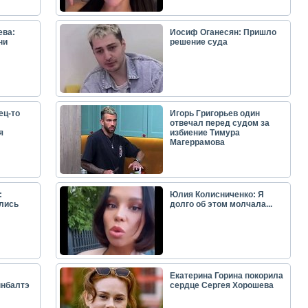
ева:
Иосиф Оганесян: Пришло
ни
решение суда
ец-то
Игорь Григорьев один
отвечал перед судом за
я
избиение Тимура
Магеррамова
:
Юлия Колисниченко: Я
лись
долго об этом молчала...
Екатерина Горина покорила
ынбалтэ
сердце Сергея Хорошева