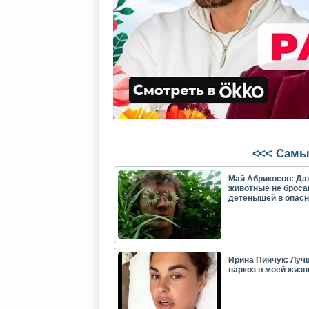
<<< Самы
Май Абрикосов: Да
животные не броса
детёнышей в опасн
Ирина Пинчук: Луч
наркоз в моей жизн