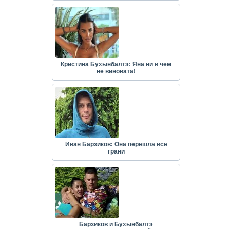
Кристина Бухынбалтэ: Яна ни в чём
не виновата!
Иван Барзиков: Она перешла все
грани
Барзиков и Бухынбалтэ