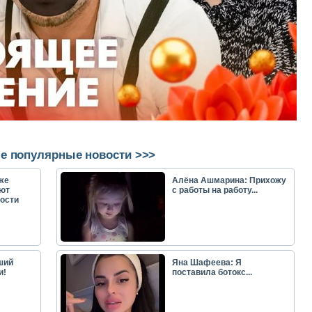
е популярные новости >>>
же
Алёна Ашмарина: Прихожу
ют
с работы на работу...
ости
ший
Яна Шафеева: Я
и!
поставила ботокс...