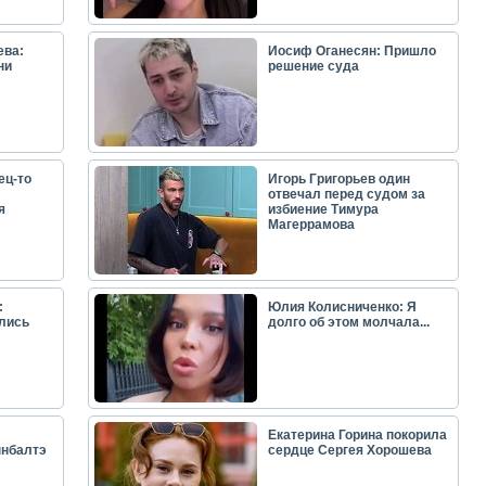
ева:
Иосиф Оганесян: Пришло
ни
решение суда
ец-то
Игорь Григорьев один
отвечал перед судом за
я
избиение Тимура
Магеррамова
:
Юлия Колисниченко: Я
лись
долго об этом молчала...
Екатерина Горина покорила
ынбалтэ
сердце Сергея Хорошева