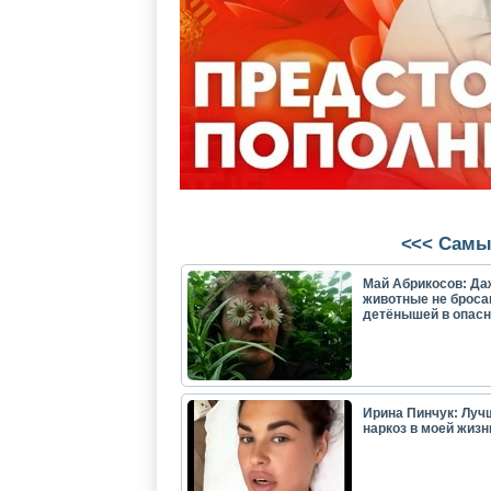
<<< Самы
Май Абрикосов: Да
животные не броса
детёнышей в опасн
Ирина Пинчук: Луч
наркоз в моей жизн