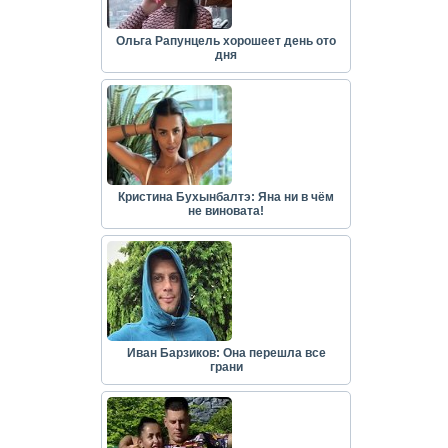
Ольга Рапунцель хорошеет день ото
дня
Кристина Бухынбалтэ: Яна ни в чём
не виновата!
Иван Барзиков: Она перешла все
грани