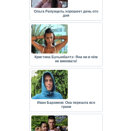
Ольга Рапунцель хорошеет день ото
дня
Кристина Бухынбалтэ: Яна ни в чём
не виновата!
Иван Барзиков: Она перешла все
грани