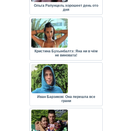
Ольга Рапунцель хорошеет день ото
дня
Кристина Бухынбалтэ: Яна ни в чём
не виновата!
Иван Барзиков: Она перешла все
грани