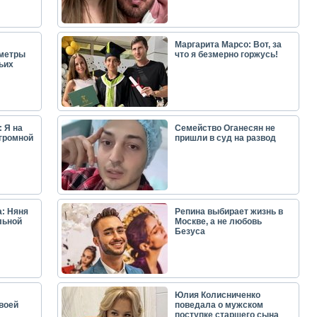
Маргарита Марсо: Вот, за
аметры
что я безмерно горжусь!
ьих
 Я на
Семейство Оганесян не
огромной
пришли в суд на развод
: Няня
Репина выбирает жизнь в
льной
Москве, а не любовь
Безуса
Юлия Колисниченко
воей
поведала о мужском
поступке старшего сына