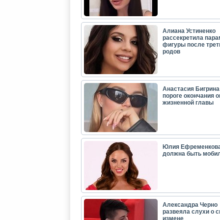
Алиана Устиненко
рассекретила пар
фигуры после трет
родов
Анастасия Бигрина:
пороге окончания 
жизненной главы
Юлия Ефременкова
должна быть моби
Александра Черно
развеяла слухи о с
измене