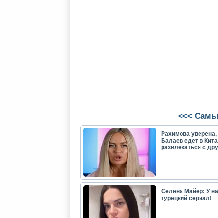
<<< Самы
Рахимова уверена, 
Балаев едет в Кита
развлекаться с др
Селена Майер: У н
турецкий сериал!