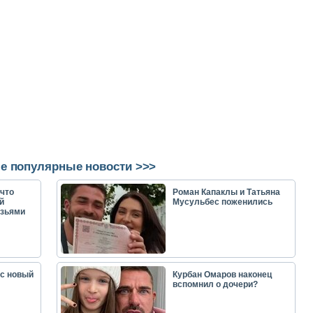
е популярные новости >>>
что
Роман Капаклы и Татьяна
й
Мусульбес поженились
узьями
ас новый
Курбан Омаров наконец
вспомнил о дочери?