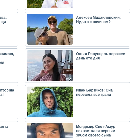
ева:
Алексей Михайловский:
ещи
Ну, что с почином?
онимаю,
Ольга Рапунцель хорошеет
день ото дня
емя
тэ: Яна
Иван Барзиков: Она
а!
перешла все грани
алтэ
Мондезир Свет-Амур
похвастался первым
зубом своего сына