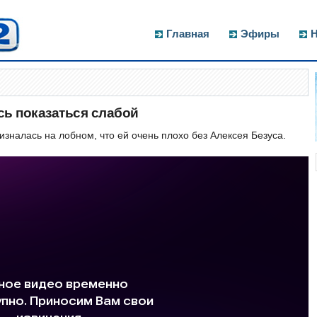
Главная
Эфиры
Н
сь показаться слабой
зналась на лобном, что ей очень плохо без Алексея Безуса.