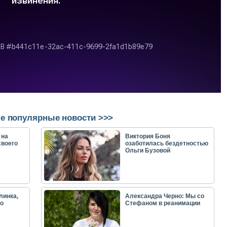
е популярные новости >>>
 на
Виктория Боня
своего
озаботилась бездетностью
Ольги Бузовой
линка,
Александра Черно: Мы со
о
Стефаном в реанимации