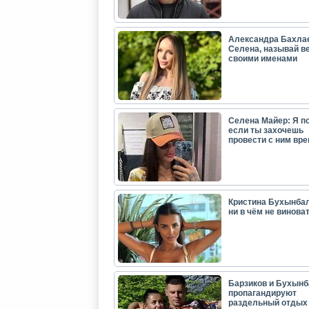
Александра Бахла
Селена, называй в
своими именами
Селена Майер: Я п
если ты захочешь
провести с ним вр
Кристина Бухынбал
ни в чём не виноват
Барзиков и Бухынб
пропагандируют
раздельный отдых