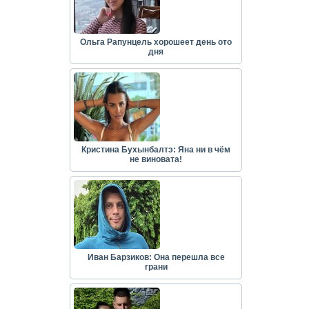
Ольга Рапунцель хорошеет день ото
дня
Кристина Бухынбалтэ: Яна ни в чём
не виновата!
Иван Барзиков: Она перешла все
грани