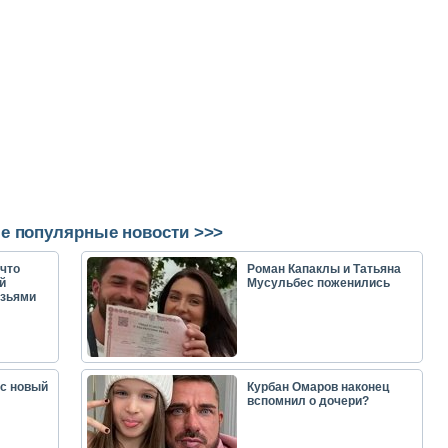
е популярные новости >>>
что
Роман Капаклы и Татьяна
й
Мусульбес поженились
узьями
ас новый
Курбан Омаров наконец
вспомнил о дочери?