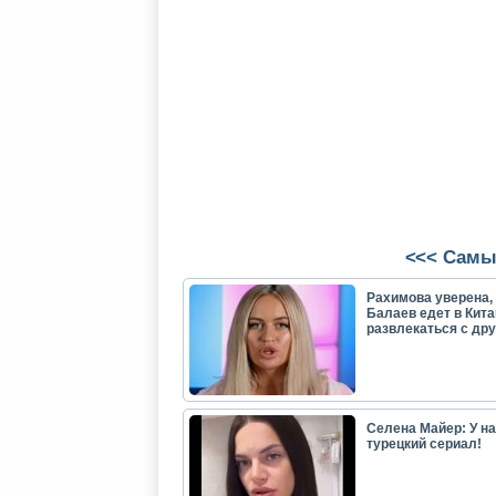
<<< Самы
Рахимова уверена, 
Балаев едет в Кита
развлекаться с др
Селена Майер: У н
турецкий сериал!