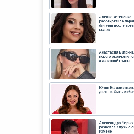
Алиана Устиненко
рассекретила пар
фигуры после трет
родов
Анастасия Бигрина:
пороге окончания 
жизненной главы
Юлия Ефременкова
должна быть моби
Александра Черно
развеяла слухи о с
измене