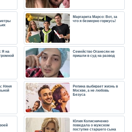
Маргарита Марсо: Вот, за
аметры
что я безмерно горжусь!
ьих
 Я на
Семейство Оганесян не
огромной
пришли в суд на развод
: Няня
Репина выбирает жизнь в
льной
Москве, а не любовь
Безуса
Юлия Колисниченко
воей
поведала о мужском
поступке старшего сына