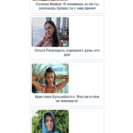
Селена Майер: Я понимаю, если ты
захочешь провести с ним время
Ольга Рапунцель хорошеет день ото
дня
Кристина Бухынбалтэ: Яна ни в чём
не виновата!