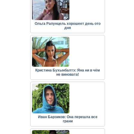
Ольга Рапунцель хорошеет день ото
дня
Кристина Бухынбалтэ: Яна ни в чём
не виновата!
Иван Барзиков: Она перешла все
грани