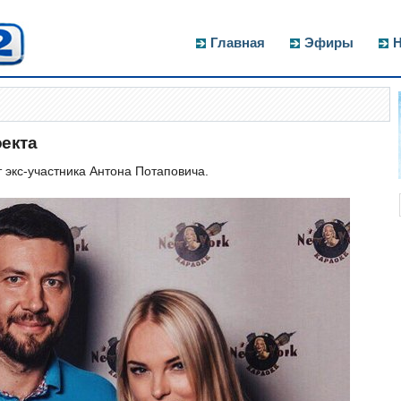
Главная
Эфиры
Н
оекта
 экс-участника Антона Потаповича.