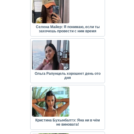
Селена Майер: Я понимаю, если ты
захочешь провести с ним время
Ольга Рапунцель хорошеет день ото
дня
Кристина Бухынбалтэ: Яна ни в чём
не виновата!