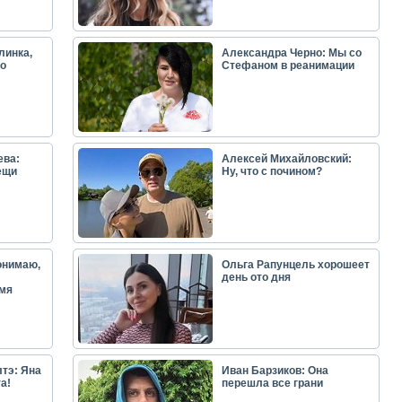
линка,
Александра Черно: Мы со
о
Стефаном в реанимации
ева:
Алексей Михайловский:
ещи
Ну, что с почином?
онимаю,
Ольга Рапунцель хорошеет
день ото дня
емя
тэ: Яна
Иван Барзиков: Она
а!
перешла все грани