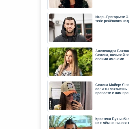
Игорь Григорьев: Э
тебе ребёночка над
Александра Бахла
Селена, называй в
своими именами
Селена Майер: Я п
если ты захочешь
провести с ним вр
Кристина Бухынбал
ни в чём не виноват