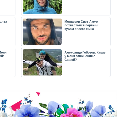
алтэ
Мондезир Свет-Амур
похвастался первым
зубом своего сына
Меня
Александр Гобозов: Какие
ой!
у меня отношения с
Сашей?