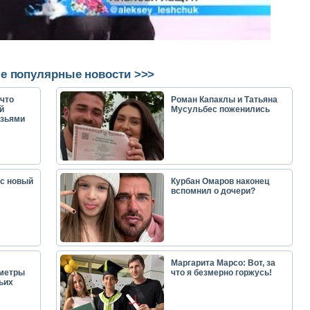
е популярные новости >>>
что
Роман Капаклы и Татьяна
й
Мусульбес поженились
узьями
ас новый
Курбан Омаров наконец
вспомнил о дочери?
Маргарита Марсо: Вот, за
аметры
что я безмерно горжусь!
ьих