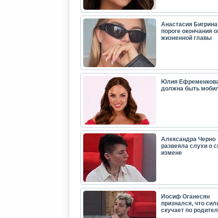
Анастасия Бигрина:
пороге окончания 
жизненной главы
Юлия Ефременкова
должна быть моби
Александра Черно
развеяла слухи о с
измене
Иосиф Оганесян
признался, что сил
скучает по родите