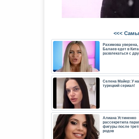
<<< Самы
Рахимова уверена, 
Балаев едет в Кита
развлекаться с др
Селена Майер: У н
турецкий сериал!
Алиана Устиненко
рассекретила пар
фигуры после трет
родов