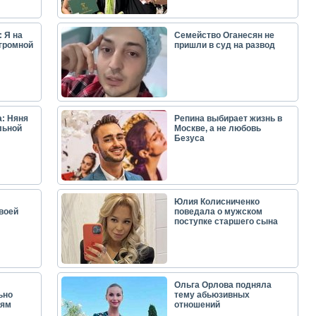
 Я на
Семейство Оганесян не
огромной
пришли в суд на развод
: Няня
Репина выбирает жизнь в
льной
Москве, а не любовь
Безуса
Юлия Колисниченко
воей
поведала о мужском
поступке старшего сына
Ольга Орлова подняла
ьно
тему абьюзивных
лям
отношений