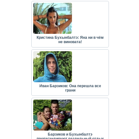
Кристина Бухынбалтэ: Яна ни в чём
не виновата!
Иван Барзиков: Она перешла все
грани
Барзиков и Бухынбалтэ
пропагандируют раздельный отдых