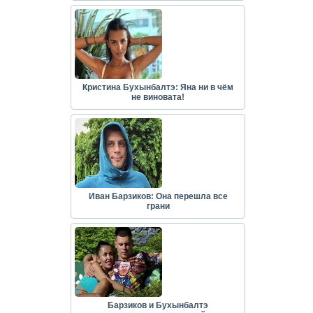
Кристина Бухынбалтэ: Яна ни в чём
не виновата!
Иван Барзиков: Она перешла все
грани
Барзиков и Бухынбалтэ