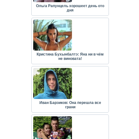
Ольга Рапунцель хорошеет день ото
дня
Кристина Бухынбалтэ: Яна ни в чём
не виновата!
Иван Барзиков: Она перешла все
грани