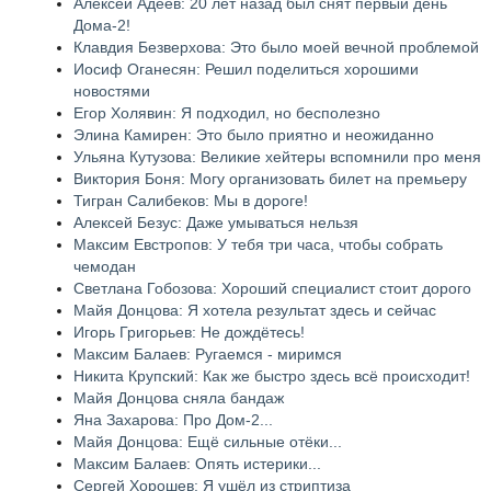
Алексей Адеев: 20 лет назад был снят первый день
Дома-2!
Клавдия Безверхова: Это было моей вечной проблемой
Иосиф Оганесян: Решил поделиться хорошими
новостями
Егор Холявин: Я подходил, но бесполезно
Элина Камирен: Это было приятно и неожиданно
Ульяна Кутузова: Великие хейтеры вспомнили про меня
Виктория Боня: Могу организовать билет на премьеру
Тигран Салибеков: Мы в дороге!
Алексей Безус: Даже умываться нельзя
Максим Евстропов: У тебя три часа, чтобы собрать
чемодан
Светлана Гобозова: Хороший специалист стоит дорого
Майя Донцова: Я хотела результат здесь и сейчас
Игорь Григорьев: Не дождётесь!
Максим Балаев: Ругаемся - миримся
Никита Крупский: Как же быстро здесь всё происходит!
Майя Донцова сняла бандаж
Яна Захарова: Про Дом-2...
Майя Донцова: Ещё сильные отёки...
Максим Балаев: Опять истерики...
Сергей Хорошев: Я ушёл из стриптиза