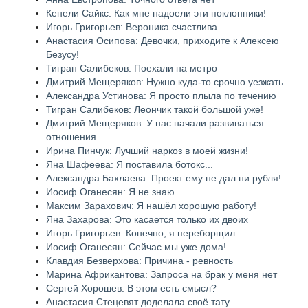
Кенели Сайкс: Как мне надоели эти поклонники!
Игорь Григорьев: Вероника счастлива
Анастасия Осипова: Девочки, приходите к Алексею
Безусу!
Тигран Салибеков: Поехали на метро
Дмитрий Мещеряков: Нужно куда-то срочно уезжать
Александра Устинова: Я просто плыла по течению
Тигран Салибеков: Леончик такой большой уже!
Дмитрий Мещеряков: У нас начали развиваться
отношения...
Ирина Пинчук: Лучший наркоз в моей жизни!
Яна Шафеева: Я поставила ботокс...
Александра Бахлаева: Проект ему не дал ни рубля!
Иосиф Оганесян: Я не знаю...
Максим Зарахович: Я нашёл хорошую работу!
Яна Захарова: Это касается только их двоих
Игорь Григорьев: Конечно, я переборщил...
Иосиф Оганесян: Сейчас мы уже дома!
Клавдия Безверхова: Причина - ревность
Марина Африкантова: Запроса на брак у меня нет
Сергей Хорошев: В этом есть смысл?
Анастасия Стецевят доделала своё тату