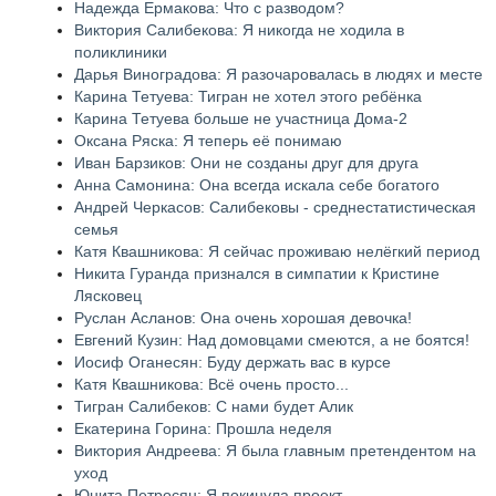
Надежда Ермакова: Что с разводом?
Виктория Салибекова: Я никогда не ходила в
поликлиники
Дарья Виноградова: Я разочаровалась в людях и месте
Карина Тетуева: Тигран не хотел этого ребёнка
Карина Тетуева больше не участница Дома-2
Оксана Ряска: Я теперь её понимаю
Иван Барзиков: Они не созданы друг для друга
Анна Самонина: Она всегда искала себе богатого
Андрей Черкасов: Салибековы - среднестатистическая
семья
Катя Квашникова: Я сейчас проживаю нелёгкий период
Никита Гуранда признался в симпатии к Кристине
Лясковец
Руслан Асланов: Она очень хорошая девочка!
Евгений Кузин: Над домовцами смеются, а не боятся!
Иосиф Оганесян: Буду держать вас в курсе
Катя Квашникова: Всё очень просто...
Тигран Салибеков: С нами будет Алик
Екатерина Горина: Прошла неделя
Виктория Андреева: Я была главным претендентом на
уход
Юнита Петросян: Я покинула проект