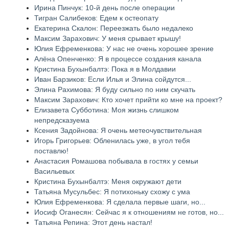
Ирина Пинчук: 10-й день после операции
Тигран Салибеков: Едем к остеопату
Екатерина Скалон: Переезжать было недалеко
Максим Зарахович: У меня срывает крышу!
Юлия Ефременкова: У нас не очень хорошее зрение
Алёна Опенченко: Я в процессе создания канала
Кристина Бухынбалтэ: Пока я в Молдавии
Иван Барзиков: Если Илья и Элина сойдутся...
Элина Рахимова: Я буду сильно по ним скучать
Максим Зарахович: Кто хочет прийти ко мне на проект?
Елизавета Субботина: Моя жизнь слишком
непредсказуема
Ксения Задойнова: Я очень метеочувствительная
Игорь Григорьев: Обленилась уже, в угол тебя
поставлю!
Анастасия Ромашова побывала в гостях у семьи
Васильевых
Кристина Бухынбалтэ: Меня окружают дети
Татьяна Мусульбес: Я потихоньку схожу с ума
Юлия Ефременкова: Я сделала первые шаги, но...
Иосиф Оганесян: Сейчас я к отношениям не готов, но...
Татьяна Репина: Этот день настал!