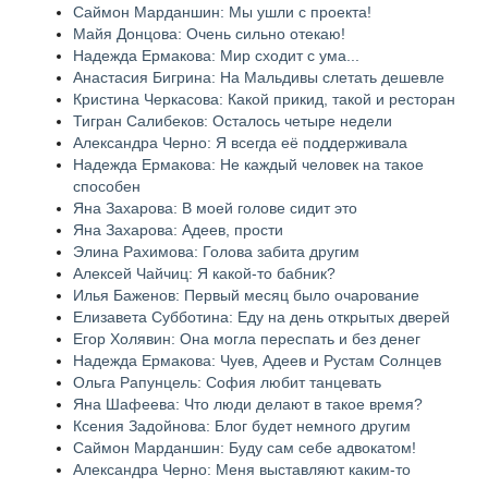
Саймон Марданшин: Мы ушли с проекта!
Майя Донцова: Очень сильно отекаю!
Надежда Ермакова: Мир сходит с ума...
Анастасия Бигрина: На Мальдивы слетать дешевле
Кристина Черкасова: Какой прикид, такой и ресторан
Тигран Салибеков: Осталось четыре недели
Александра Черно: Я всегда её поддерживала
Надежда Ермакова: Не каждый человек на такое
способен
Яна Захарова: В моей голове сидит это
Яна Захарова: Адеев, прости
Элина Рахимова: Голова забита другим
Алексей Чайчиц: Я какой-то бабник?
Илья Баженов: Первый месяц было очарование
Елизавета Субботина: Еду на день открытых дверей
Егор Холявин: Она могла переспать и без денег
Надежда Ермакова: Чуев, Адеев и Рустам Солнцев
Ольга Рапунцель: София любит танцевать
Яна Шафеева: Что люди делают в такое время?
Ксения Задойнова: Блог будет немного другим
Саймон Марданшин: Буду сам себе адвокатом!
Александра Черно: Меня выставляют каким-то