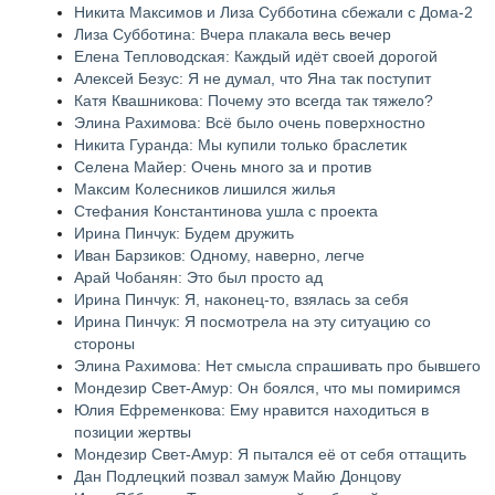
Никита Максимов и Лиза Субботина сбежали с Дома-2
Лиза Субботина: Вчера плакала весь вечер
Елена Тепловодская: Каждый идёт своей дорогой
Алексей Безус: Я не думал, что Яна так поступит
Катя Квашникова: Почему это всегда так тяжело?
Элина Рахимова: Всё было очень поверхностно
Никита Гуранда: Мы купили только браслетик
Селена Майер: Очень много за и против
Максим Колесников лишился жилья
Стефания Константинова ушла с проекта
Ирина Пинчук: Будем дружить
Иван Барзиков: Одному, наверно, легче
Арай Чобанян: Это был просто ад
Ирина Пинчук: Я, наконец-то, взялась за себя
Ирина Пинчук: Я посмотрела на эту ситуацию со
стороны
Элина Рахимова: Нет смысла спрашивать про бывшего
Мондезир Свет-Амур: Он боялся, что мы помиримся
Юлия Ефременкова: Ему нравится находиться в
позиции жертвы
Мондезир Свет-Амур: Я пытался её от себя оттащить
Дан Подлецкий позвал замуж Майю Донцову