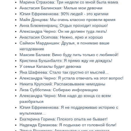
Марина Страхова: Три недели со мной была мама
Анастасия Балинская: Милые мои девочки
Юлия Ефременкова: 90% людей - это критики
Майя Донцова: Мы очень классно провели время
Анна Блюменкранц: Отдых проходит хорошо!
Александра Черно: Он не должен туда лезть!
Анастасия Осипова: Нежно, ярко и хорошо
Саймон Марданшин: Друзья, я понимаю ваше
негодование
Максим Балаев: Вино буду пить только с любимой!
Кристина Бухынбалтэ: Я прямо жду не дождусь!
У семьи Капаклы будет девочка
Яна Шафеева: Стало так грустно от мыслей...
Александра Черно: Я устала отвечать на этот вопрос!
Никита Крупский: Распаковываем чемоданы
Лиза Субботина: Собираю информацию
Александра Черно: Мне надо до конца со всем
разобраться
Юлия Ефременкова: Я не поддерживаю историю с
мультиками...
Екатерина Горина: Плохого опыта не бывает!
Надежда Ермакова: Я подыхаю от головной боли!
Элина Рахимова: Аргументов у них не хватает