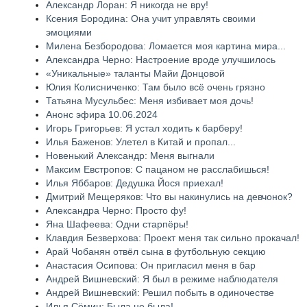
Александр Лоран: Я никогда не вру!
Ксения Бородина: Она учит управлять своими
эмоциями
Милена Безбородова: Ломается моя картина мира...
Александра Черно: Настроение вроде улучшилось
«Уникальные» таланты Майи Донцовой
Юлия Колисниченко: Там было всё очень грязно
Татьяна Мусульбес: Меня избивает моя дочь!
Анонс эфира 10.06.2024
Игорь Григорьев: Я устал ходить к барберу!
Илья Баженов: Улетел в Китай и пропал...
Новенький Александр: Меня выгнали
Максим Евстропов: С пацаном не расслабишься!
Илья Яббаров: Дедушка Йося приехал!
Дмитрий Мещеряков: Что вы накинулись на девчонок?
Александра Черно: Просто фу!
Яна Шафеева: Одни старпёры!
Клавдия Безверхова: Проект меня так сильно прокачал!
Арай Чобанян отвёл сына в футбольную секцию
Анастасия Осипова: Он пригласил меня в бар
Андрей Вишневский: Я был в режиме наблюдателя
Андрей Вишневский: Решил побыть в одиночестве
Илья Сёмин: Была не была!