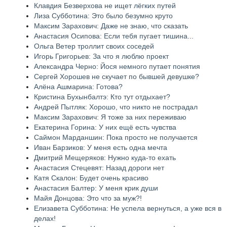
Клавдия Безверхова не ищет лёгких путей
Лиза Субботина: Это было безумно круто
Максим Зарахович: Даже не знаю, что сказать
Анастасия Осипова: Если тебя пугает тишина...
Ольга Ветер троллит своих соседей
Игорь Григорьев: За что я люблю проект
Александра Черно: Йося немного путает понятия
Сергей Хорошев не скучает по бывшей девушке?
Алёна Ашмарина: Готова?
Кристина Бухынбалтэ: Кто тут отдыхает?
Андрей Пытляк: Хорошо, что никто не пострадал
Максим Зарахович: Я тоже за них переживаю
Екатерина Горина: У них ещё есть чувства
Саймон Марданшин: Пока просто не получается
Иван Барзиков: У меня есть одна мечта
Дмитрий Мещеряков: Нужно куда-то ехать
Анастасия Стецевят: Назад дороги нет
Катя Скалон: Будет очень красиво
Анастасия Балтер: У меня крик души
Майя Донцова: Это что за муж?!
Елизавета Субботина: Не успела вернуться, а уже вся в
делах!