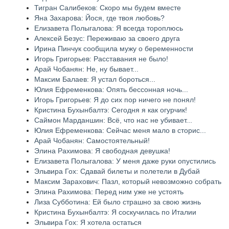
Тигран Салибеков: Скоро мы будем вместе
Яна Захарова: Йося, где твоя любовь?
Елизавета Полыгалова: Я всегда тороплюсь
Алексей Безус: Переживаю за своего друга
Ирина Пинчук сообщила мужу о беременности
Игорь Григорьев: Расставания не было!
Арай Чобанян: Не, ну бывает...
Максим Балаев: Я устал бороться...
Юлия Ефременкова: Опять бессонная ночь...
Игорь Григорьев: Я до сих пор ничего не понял!
Кристина Бухынбалтэ: Сегодня я как огурчик!
Саймон Марданшин: Всё, что нас не убивает...
Юлия Ефременкова: Сейчас меня мало в сторис...
Арай Чобанян: Самостоятельный!
Элина Рахимова: Я свободная девушка!
Елизавета Полыгалова: У меня даже руки опустились
Эльвира Гох: Сдавай билеты и полетели в Дубай
Максим Зарахович: Пазл, который невозможно собрать
Элина Рахимова: Перед ним уже не устоять
Лиза Субботина: Ей было страшно за свою жизнь
Кристина Бухынбалтэ: Я соскучилась по Италии
Эльвира Гох: Я хотела остаться