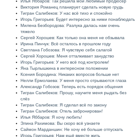
Илья Яббаров: Так решила мой любимый продюсер
Виктория Романец планирует сделать новую грудь
Тигран Салибеков: У нас всё тихо и спокойно
Игорь Григорьев: Будет интересно за ними понаблюдать
Милена Безбородова: Разлука далась нам очень
тяжело
Сергей Хорошев: Как только она меня не обзывала
Ирина Пинчук: Всё осталось в прошлом году
Светлана Гобозова: Я чувствую себя салагой
Сергей Хорошев: Меня отталкивает занудство
Игорь Григорьев: У него всё под контролем!
Яна Тырлышкина в интересном положении
Ксения Бородина: Никаких вопросов больше нет
Нелли Ермолаева: У меня просто отрываются глаза
Александр Гобозов: Теперь есть порядок общения
Тигран Салибеков: Прошу, научите меня рыдать без
слёз
Тигран Салибеков: Я сделал всё по закону
Тигран Салибеков: Отель забронирован!
Илья Яббаров: Я хочу любить!
Элина Рахимова: Вы скоро всё узнаете
Саймон Марданшин: Не хочу её больше отпускать
Игорь Григорьев: Нам ещё вместе жить