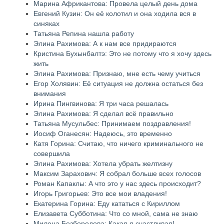
Марина Африкантова: Провела целый день дома
Евгений Кузин: Он её колотил и она ходила вся в
синяках
Татьяна Репина нашла работу
Элина Рахимова: А к нам все придираются
Кристина Бухынбалтэ: Это не потому что я хочу здесь
жить
Элина Рахимова: Признаю, мне есть чему учиться
Егор Холявин: Её ситуация не должна остаться без
внимания
Ирина Пингвинова: Я три часа решалась
Элина Рахимова: Я сделал всё правильно
Татьяна Мусульбес: Принимаем поздравления!
Иосиф Оганесян: Надеюсь, это временно
Катя Горина: Считаю, что ничего криминального не
совершила
Элина Рахимова: Хотела убрать желтизну
Максим Зарахович: Я собрал больше всех голосов
Роман Капаклы: А что это у нас здесь происходит?
Игорь Григорьев: Это все мои владения!
Екатерина Горина: Еду кататься с Кириллом
Елизавета Субботина: Что со мной, сама не знаю
Милена Безбородова: Какая я счастливая!