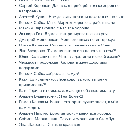
Сергей Хорошев: Для вас я приберёг только хорошее
настроение
Алексей Купин: Нас девочки позвали покататься на яхте
Кенели Сайкс: Мы с Марком хорошо зарабатывали
Максим Зарахович: У нас всё хорошо
Эльвира Гох: Я умею контролировать свою речь
Дмитрий Мещеряков: Меня это никак не интересует
Роман Капаклы: Собралась с девчонками в Сочи
Яна Захарова: Ты меня выставила непонятно кем?!
Юлия Колисниченко: Чего вы достигли в своей жизни?!
Черкасов продолжает баловать жену дорогими
подарками
Кенели Сайкс собралась замуж!
Катя Колисниченко: Леонардо, за кого ты меня
принимаешь?!
Катя Горина в поисках желающих обзавестись тату
Андрей Вишневский: Я на Доме-2!
Роман Капаклы: Когда некоторые лучше знают, в чём
нам ходить
Андрей Пытляк: Дорогие мои, у меня всё хорошо
Саймон Марданшин: Пакую чемоданчик в Стамбул
Яна Шафеева: Я такая красивая!