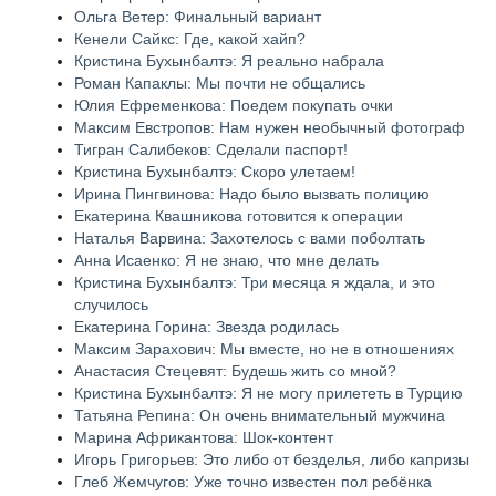
Ольга Ветер: Финальный вариант
Кенели Сайкс: Где, какой хайп?
Кристина Бухынбалтэ: Я реально набрала
Роман Капаклы: Мы почти не общались
Юлия Ефременкова: Поедем покупать очки
Максим Евстропов: Нам нужен необычный фотограф
Тигран Салибеков: Сделали паспорт!
Кристина Бухынбалтэ: Скоро улетаем!
Ирина Пингвинова: Надо было вызвать полицию
Екатерина Квашникова готовится к операции
Наталья Варвина: Захотелось с вами поболтать
Анна Исаенко: Я не знаю, что мне делать
Кристина Бухынбалтэ: Три месяца я ждала, и это
случилось
Екатерина Горина: Звезда родилась
Максим Зарахович: Мы вместе, но не в отношениях
Анастасия Стецевят: Будешь жить со мной?
Кристина Бухынбалтэ: Я не могу прилететь в Турцию
Татьяна Репина: Он очень внимательный мужчина
Марина Африкантова: Шок-контент
Игорь Григорьев: Это либо от безделья, либо капризы
Глеб Жемчугов: Уже точно известен пол ребёнка