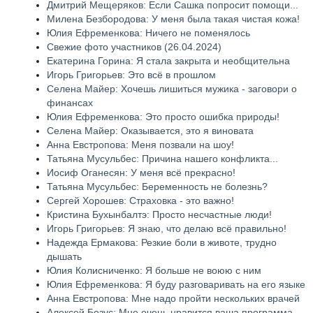
Дмитрий Мещеряков: Если Сашка попросит помощи...
Милена Безбородова: У меня была такая чистая кожа!
Юлия Ефременкова: Ничего не поменялось
Свежие фото участников (26.04.2024)
Екатерина Горина: Я стала закрыта и необщительна
Игорь Григорьев: Это всё в прошлом
Селена Майер: Хочешь лишиться мужика - заговори о
финансах
Юлия Ефременкова: Это просто ошибка природы!
Селена Майер: Оказывается, это я виновата
Анна Евстропова: Меня позвали на шоу!
Татьяна Мусульбес: Причина нашего конфликта...
Иосиф Оганесян: У меня всё прекрасно!
Татьяна Мусульбес: Беременность не болезнь?
Сергей Хорошев: Страховка - это важно!
Кристина Бухынбалтэ: Просто несчастные люди!
Игорь Григорьев: Я знаю, что делаю всё правильно!
Надежда Ермакова: Резкие боли в животе, трудно
дышать
Юлия Колисниченко: Я больше не воюю с ним
Юлия Ефременкова: Я буду разговаривать на его языке
Анна Евстропова: Мне надо пройти нескольких врачей
Алексей Безус: Мне очень нравится ваша программа