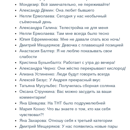
Мондезир: Всё замечательно, не переживайте!
Александр Дёмин: Она любит бывшего
Нелли Ермолаева: Сегодня у нас необычный
съёмочный день
Александра Галина: Телестройка не для меня
Нелли Ермолаева: Там мне всегда было тесно
Юлия Ефременкова: Мне не давали спать всю ночь!
Дмитрий Мещеряков: Девочка с плавающей позицией
Анастасия Балтер: Я не люблю показывать свои
слабости
Кристина Бухынбалтэ: Работает с утра до вечера!
Александра Черно: Они жёстко перекрывают кислород!
Алиана Устиненко: Люди будут говорить всегда
Алексей Безус: У Андрея прекрасный вкус
Татьяна Мусульбес: Получилась сборная солянка
Оксана Стрункина: Вас можно засудить за ваши
комментарии!
Яна Шевцова: На ТНТ было подружелюбней
Мария Кохно: Что вы знаете о том, кто как себя
чувствовал?!
Яна Захарова: Отношу себя к третьей категории
Дмитрий Мещеряков: У нас появились новые пары