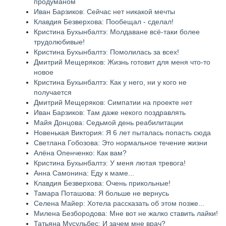
продуманом
Иван Барзиков: Сейчас нет никакой мечты
Клавдия Безверхова: Пообещал - сделал!
Кристина Бухынбалтэ: Молдаване всё-таки более
трудолюбивые!
Кристина Бухынбалтэ: Помолилась за всех!
Дмитрий Мещеряков: Жизнь готовит для меня что-то
новое
Кристина Бухынбалтэ: Как у него, ни у кого не
получается
Дмитрий Мещеряков: Симпатии на проекте нет
Иван Барзиков: Там даже некого поздравлять
Майя Донцова: Седьмой день реабилитации
Новенькая Виктория: Я 6 лет пыталась попасть сюда
Светлана Гобозова: Это нормальное течение жизни
Алёна Опенченко: Как вам?
Кристина Бухынбалтэ: У меня лютая тревога!
Анна Самонина: Еду к маме...
Клавдия Безверхова: Очень прикольные!
Тамара Поташова: Я больше не вернусь
Селена Майер: Хотела рассказать об этом позже...
Милена Безбородова: Мне вот не жалко ставить лайки!
Татьяна Мусульбес: И зачем мне врач?