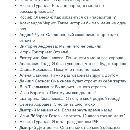
Никита Гуранда: В плане парня, ты меня не
рассматриваешь?
Иосиф Оганесян: Как избавиться от «паразитов»?
Александра Черно: Такие истории были у меня не один
раз
Андрей Чуев: Следственный эксперимент проходит
отлично
Виктория Андреева: Мы ничего не решили
Игорь Григорьев: Это мы!
Екатерина Квашникова: По-женски у меня всё хорошо
Анастасия Голд: Я была уверена, что всё будет хорошо
Элина Рахимова: Пока мне никто не помог
Алёна Савкина: Нужно разговаривать друг с другом
Даниил Сахнов: Она снова будет строит из себя жертву
Яна Тырлышкина: Было очень много стресса
Иван Барзиков: Почему им все должны?
Екатерина Квашникова: Я лечу в свой родной город!
Сергей Хорошев: С ногой вышло плохо
Дмитрий Мещеряков: Если вернуть время назад...
Илья Яббаров: Готовы смотреть 12 часов только меня?
Никита Гуранда: Я стал гражданином РФ
Дмитрий Дмитренко: Она не хочет со мной общаться