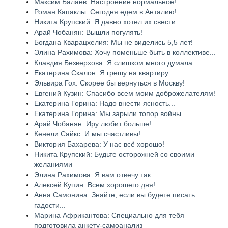
Максим Балаев: Настроение нормальное!
Роман Капаклы: Сегодня едем в Анталию!
Никита Крупский: Я давно хотел их свести
Арай Чобанян: Вышли погулять!
Богдана Кварацхелия: Мы не виделись 5,5 лет!
Элина Рахимова: Хочу поменьше быть в коллективе...
Клавдия Безверхова: Я слишком много думала...
Екатерина Скалон: Я грешу на квартиру...
Эльвира Гох: Скорее бы вернуться в Москву!
Евгений Кузин: Спасибо всем моим доброжелателям!
Екатерина Горина: Надо внести ясность...
Екатерина Горина: Мы зарыли топор войны
Арай Чобанян: Иру любит больше!
Кенели Сайкс: И мы счастливы!
Виктория Бахарева: У нас всё хорошо!
Никита Крупский: Будьте осторожней со своими
желаниями
Элина Рахимова: Я вам отвечу так...
Алексей Купин: Всем хорошего дня!
Анна Самонина: Знайте, если вы будете писать
гадости...
Марина Африкантова: Специально для тебя
подготовила анкету-самоанализ