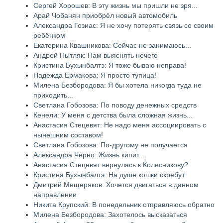
Сергей Хорошев: В эту жизнь мы пришли не зря...
Арай Чобанян приобрёл новый автомобиль
Александра Гозиас: Я не хочу потерять связь со своим
ребёнком
Екатерина Квашникова: Сейчас не занимаюсь...
Андрей Пытляк: Нам выяснять нечего
Кристина Бухынбалтэ: Я тоже бываю неправа!
Надежда Ермакова: Я просто тупица!
Милена Безбородова: Я бы хотела никогда туда не
приходить...
Светлана Гобозова: По поводу денежных средств
Кенели: У меня с детства была сложная жизнь...
Анастасия Стецевят: Не надо меня ассоциировать с
нынешним составом!
Светлана Гобозова: По-другому не получается
Александра Черно: Жизнь кипит...
Анастасия Стецевят вернулась к Колесникову?
Кристина Бухынбалтэ: На душе кошки скребут
Дмитрий Мещеряков: Хочется двигаться в данном
направлении
Никита Крупский: В понедельник отправляюсь обратно
Милена Безбородова: Захотелось высказаться