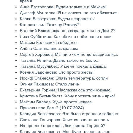
время
Анна Евстропова: Будем только я и Максим
Джозеф Мунголле: Я не должен на это обижаться
Клава Безверхова: Будем исправлять!
Кто разозлил Татьяну Репину?
Валерий Блюменкранц возвращается на Дом-2?
Лиза Субботина: Как обычно поём наши песни
Максим Колесников обиделся
Алёна Савкина вновь красива
Сергей Хорошев: Мы ни о чём не договаривались
Татьяна Репина: Давно такого не было...
Татьяна Мусульбес: У меня поехала крыша
Ксения Задойнова: Это просто жесть!
Иосиф Оганесян: Опять температура, сопли
Элина Рахимова: Стало легче
Екатерина Горина: Наслаждаюсь этой жизнью
Кристина Бухынбалтэ: Хочу прожить жизнь ярко!
Максим Балаев: Хуже просто некуда
Приколы про Дом-2 (10.07.2024)
Клавдия Безверхова: Это было странно и забавно
Светлана Гончарова: Хочется внести ясность
На проекте появилась близняшка Гориной?
Клавдия Безверхова: Мне будет очень стыдно