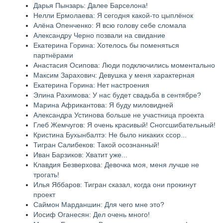
Дарья Пынзарь: Далее Барселона!
Нелли Ермолаева: Я сегодня какой-то цыплёнок
Алёна Опенченко: Я всю голову себе сломала
Александру Черно позвали на свидание
Екатерина Горина: Хотелось бы поменяться
партнёрами
Анастасия Осипова: Люди подключились моментально
Максим Зарахович: Девушка у меня характерная
Екатерина Горина: Нет настроения
Элина Рахимова: У нас будет свадьба в сентябре?
Марина Африкантова: Я буду миловидней
Александра Устинова больше не участница проекта
Глеб Жемчугов: Я очень красивый! Сногсшибательный!
Кристина Бухынбалтэ: Не было никаких ссор...
Тигран Салибеков: Такой осознанный!
Иван Барзиков: Хватит уже...
Клавдия Безверхова: Девочка моя, меня лучше не
трогать!
Илья Яббаров: Тигран сказал, когда они прокинут
проект
Саймон Марданшин: Для чего мне это?
Иосиф Оганесян: Дел очень много!