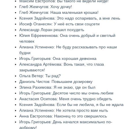
Максим Евстропов: Вы такого не видели нигде!
Глеб Жемчугов: Хочу дочку!
Глеб Жемчугов: Наша маленькая крошка!
Ксения Задойнова: Это надо оспаривать, а мне лень
Иосиф Оганесян: У неё есть свои соцсети
Александр Лоран решил похудеть
Юлия Ефременкова: Она очень добрый и светлый
человек
Алиана Устиненко: Не буду рассказывать про наши
будни
Игорь Григорьев: Она хорошая девчонка
Александра Артёмова: Вонь такая, что глаза
закрываются!
Ольга Ветер: Ты рад?
Даниэль Чистов: Повышаем дозировку
Элина Рахимова: Я не знаю, где он был
Игорь Григорьев: Десятое число мы очень любим
Анастасия Осипова: Меня очень трудно обидеть
Ксения Задойнова: Если бы не любила, я бы не ждала
Алиана Устиненко: Не хотела просто вам ныть
Анна Евстропова: Наконец-то это свершилось
Игорь Григорьев: День начался максимально по-
доброму!