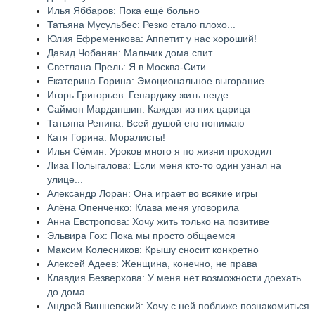
Илья Яббаров: Пока ещё больно
Татьяна Мусульбес: Резко стало плохо...
Юлия Ефременкова: Аппетит у нас хороший!
Давид Чобанян: Мальчик дома спит…
Светлана Прель: Я в Москва-Сити
Екатерина Горина: Эмоциональное выгорание...
Игорь Григорьев: Гепардику жить негде...
Саймон Марданшин: Каждая из них царица
Татьяна Репина: Всей душой его понимаю
Катя Горина: Моралисты!
Илья Сёмин: Уроков много я по жизни проходил
Лиза Полыгалова: Если меня кто-то один узнал на
улице...
Александр Лоран: Она играет во всякие игры
Алёна Опенченко: Клава меня уговорила
Анна Евстропова: Хочу жить только на позитиве
Эльвира Гох: Пока мы просто общаемся
Максим Колесников: Крышу сносит конкретно
Алексей Адеев: Женщина, конечно, не права
Клавдия Безверхова: У меня нет возможности доехать
до дома
Андрей Вишневский: Хочу с ней поближе познакомиться