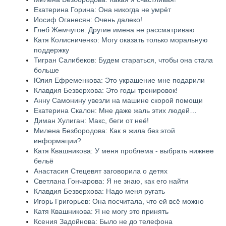
Екатерина Горина: Она никогда не умрёт
Иосиф Оганесян: Очень далеко!
Глеб Жемчугов: Другие имена не рассматриваю
Катя Колисниченко: Могу оказать только моральную
поддержку
Тигран Салибеков: Будем стараться, чтобы она стала
больше
Юлия Ефременкова: Это украшение мне подарили
Клавдия Безверхова: Это годы тренировок!
Анну Самонину увезли на машине скорой помощи
Екатерина Скалон: Мне даже жаль этих людей…
Диман Хулиган: Макс, беги от неё!
Милена Безбородова: Как я жила без этой
информации?
Катя Квашникова: У меня проблема - выбрать нижнее
бельё
Анастасия Стецевят заговорила о детях
Светлана Гончарова: Я не знаю, как его найти
Клавдия Безверхова: Надо меня ругать
Игорь Григорьев: Она посчитала, что ей всё можно
Катя Квашникова: Я не могу это принять
Ксения Задойнова: Было не до телефона