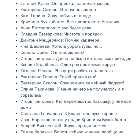
Евгений Кузин: Он приехал на целый месяц
Екатерина Скалон: Это очень сложно
Катя Горина: Хочу побыть в городе
Кристина Бухынбалтэ: Все прилетают в Анталию
Анна Евстропова: У вас будет дева
Клавдия Безверхова: Чистота и порядок
Дмитрий Мещеряков: Помню как вчера
Яна Шафеева: Хотела убрать губы, но...
Кенели Сайкс: Я в отношениях!
Игорь Григорьев: Давно не было интересных приходов
Ксения Задойнова: Один раз прокомментирую...
Татьяна Репина: Я внутри разбита полностью...
Екатерина Горина: Такой прилив сил!
Екатерина Скалон: Сэкономила семейный бюджет!
Элина Рахимова: У меня ничего не получалось и я
сорвалась
Игорь Григорьев: Кто переживал за Катюшку, у неё все
дома
Светлана Гончарова: К Клаве отношусь хорошо
Иван Барзиков гостит у родни Кристины Бухынбалтэ
Андрей Вишневский: Жизнь продолжается
Роман Капаклы: Болеть сейчас конечно вообще не