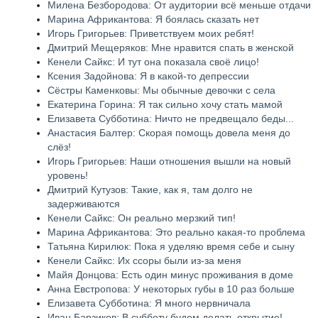
Милена Безбородова: От аудитории всё меньше отдачи
Марина Африкантова: Я боялась сказать нет
Игорь Григорьев: Приветствуем моих ребят!
Дмитрий Мещеряков: Мне нравится спать в женской
Кенели Сайкс: И тут она показала своё лицо!
Ксения Задойнова: Я в какой-то депрессии
Сёстры Каменковы: Мы обычные девочки с села
Екатерина Горина: Я так сильно хочу стать мамой
Елизавета Субботина: Ничто не предвещало беды...
Анастасия Балтер: Скорая помощь довела меня до
слёз!
Игорь Григорьев: Наши отношения вышли на новый
уровень!
Дмитрий Кутузов: Такие, как я, там долго не
задерживаются
Кенели Сайкс: Он реально мерзкий тип!
Марина Африкантова: Это реально какая-то проблема
Татьяна Кирилюк: Пока я уделяю время себе и сыну
Кенели Сайкс: Их ссоры были из-за меня
Майя Донцова: Есть один минус проживания в доме
Анна Евстропова: У некоторых губы в 10 раз больше
Елизавета Субботина: Я много нервничала
Иван Барзиков: В субботу будем делать открытие!