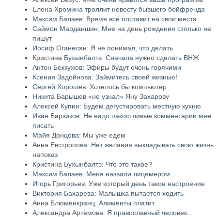
Елена Хромина троллит невесту бывшего бойфренда
Максим Балаев: Время всё поставит на свои места
Саймон Марданшин: Мне на день рождения столько не
пишут
Иосиф Оганесян: Я не понимал, что делать
Кристина Бухынбалтэ: Сначала нужно сделать ВНЖ
Антон Беккужев: Эфиры будут очень горячими
Ксения Задойнова: Займитесь своей жизнью!
Сергей Хорошев: Хотелось бы компьютер
Никита Барышев «не узнал» Яну Захарову
Алексей Купин: Будем дегустировать местную кухню
Иван Барзиков: Не надо пакостливые комментарии мне
писать
Майя Донцова: Мы уже едем
Анна Евстропова: Нет желания выкладывать свою жизнь
напоказ
Кристина Бухынбалтэ: Что это такое?
Максим Балаев: Меня назвали лицемером...
Игорь Григорьев: Уже который день такое настроение
Виктория Бахарева: Малышка пытается ходить
Анна Блюменкранц: Алименты платит
Александра Артёмова: Я православный человек...