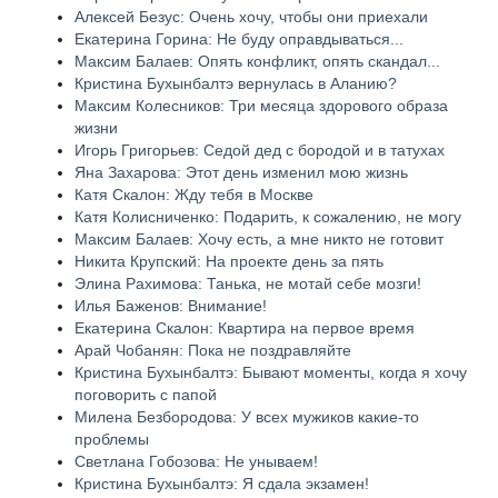
Алексей Безус: Очень хочу, чтобы они приехали
Екатерина Горина: Не буду оправдываться...
Максим Балаев: Опять конфликт, опять скандал...
Кристина Бухынбалтэ вернулась в Аланию?
Максим Колесников: Три месяца здорового образа
жизни
Игорь Григорьев: Седой дед с бородой и в татухах
Яна Захарова: Этот день изменил мою жизнь
Катя Скалон: Жду тебя в Москве
Катя Колисниченко: Подарить, к сожалению, не могу
Максим Балаев: Хочу есть, а мне никто не готовит
Никита Крупский: На проекте день за пять
Элина Рахимова: Танька, не мотай себе мозги!
Илья Баженов: Внимание!
Екатерина Скалон: Квартира на первое время
Арай Чобанян: Пока не поздравляйте
Кристина Бухынбалтэ: Бывают моменты, когда я хочу
поговорить с папой
Милена Безбородова: У всех мужиков какие-то
проблемы
Светлана Гобозова: Не унываем!
Кристина Бухынбалтэ: Я сдала экзамен!